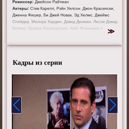
Режиссер:
Джейсон Райтман
Актеры:
Стив Карелл, Рэйн Уилсон ,Джон Красински,
Дженна Фишер, Би Джей Новак, Эд Хелмс, Джеймс
Спейдер, Мелора Хардин, Дэвид Денман, Лесли Дэвид
Бейкер, Брайан Баумгартнер, Кейт Флэннери и
Анджела Кинси.
Смотрите онлайн 4 сезон 3 серию «
Офис
» бесплатно
в хорошем HD качестве, на телефоне, планшете, пк
или телевизоре на сайте theoffice-tv.ru.
Кадры из серии