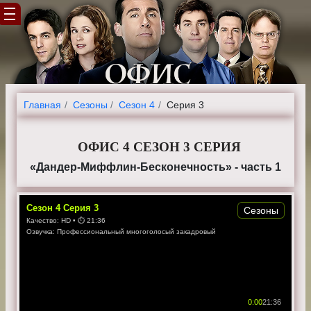
Главная
Cезоны
Сезон 4
Серия 3
ОФИС 4 СЕЗОН 3 СЕРИЯ
«Дандер-Миффлин-Бесконечность» - часть 1
Сезон
4
Серия
3
Сезоны
Качество:
HD
• ⏱
21:36
Озвучка:
Профессиональный многоголосый закадровый
0:00
21:36