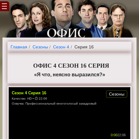
Главная
Cезоны
Сезон 4
Серия 16
ОФИС 4 СЕЗОН 16 СЕРИЯ
«Я что, неясно выразился?»
Сезон
4
Серия
16
Сезоны
Качество:
HD
• ⏱
22:06
Озвучка:
Профессиональный многоголосый закадровый
0:00
22:06