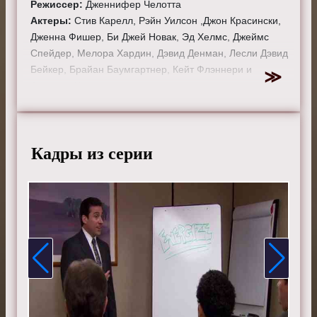
Режиссер:
Дженнифер Челотта
Актеры:
Стив Карелл, Рэйн Уилсон ,Джон Красински,
Дженна Фишер, Би Джей Новак, Эд Хелмс, Джеймс
Спейдер, Мелора Хардин, Дэвид Денман, Лесли Дэвид
Бейкер, Брайан Баумгартнер, Кейт Флэннери и
Анджела Кинси.
Смотрите онлайн 4 сезон 16 серию «
Офис
»
бесплатно в хорошем HD качестве, на телефоне,
планшете, пк или телевизоре на сайте theoffice-tv.ru.
Кадры из серии