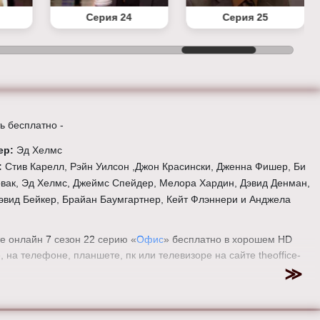
Серия 24
Серия 25
ь бесплатно -
ер:
Эд Хелмс
:
Стив Карелл, Рэйн Уилсон ,Джон Красински, Дженна Фишер, Би
вак, Эд Хелмс, Джеймс Спейдер, Мелора Хардин, Дэвид Денман,
эвид Бейкер, Брайан Баумгартнер, Кейт Флэннери и Анджела
е онлайн 7 сезон 22 серию «
Офис
» бесплатно в хорошем HD
, на телефоне, планшете, пк или телевизоре на сайте theoffice-