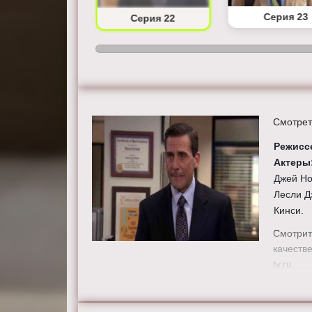
Серия 21
Серия 23
Серия 22
Смотрет
Режисс
Актеры
Джей Но
Лесли Д
Кинси.
Смотрит
качестве
tv.ru.