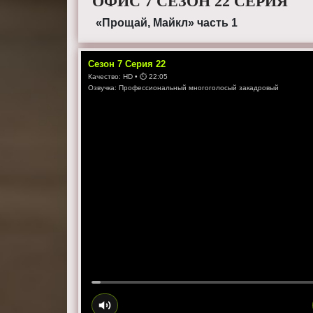
ОФИС 7 СЕЗОН 22 СЕРИЯ
«Прощай, Майкл» часть 1
Сезон
7
Серия
22
Качество:
HD
• ⏱
22:05
Озвучка:
Профессиональный многоголосый закадровый