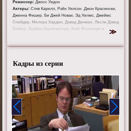
Режиссер:
Джосс Уидон
Актеры:
Стив Карелл, Рэйн Уилсон ,Джон Красински,
Дженна Фишер, Би Джей Новак, Эд Хелмс, Джеймс
Спейдер, Мелора Хардин, Дэвид Денман, Лесли Дэвид
Бейкер, Брайан Баумгартнер, Кейт Флэннери и
Анджела Кинси.
Смотрите онлайн 3 сезон 16 серию «
Офис
»
бесплатно в хорошем HD качестве, на телефоне,
планшете, пк или телевизоре на сайте theoffice-tv.ru.
Кадры из серии