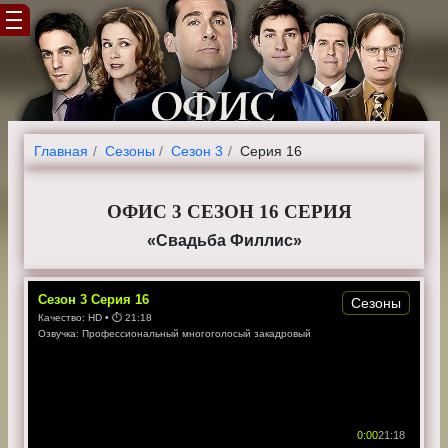
Главная
Cезоны
Сезон 3
Серия 16
ОФИС 3 СЕЗОН 16 СЕРИЯ
«Свадьба Филлис»
Сезон
3
Серия
16
Сезоны
Качество:
HD
• ⏱
21:18
Озвучка:
Профессиональный многоголосый закадровый
0:00
21:18