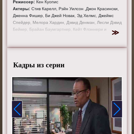
Режиссер:
Кен Куопис
Актеры:
Стив Карелл, Рэйн Уилсон ,Джон Красински,
Дженна Фишер, Би Джей Новак, Эд Хелмс, Джеймс
Спейдер, Мелора Хардин, Дэвид Денман, Лесли Дэвид
Бейкер, Брайан Баумгартнер, Кейт Флэннери и
Анджела Кинси.
Смотрите онлайн 1 сезон 2 серию «
Офис
» бесплатно
в хорошем HD качестве, на телефоне, планшете, пк
или телевизоре на сайте theoffice-tv.ru.
Кадры из серии