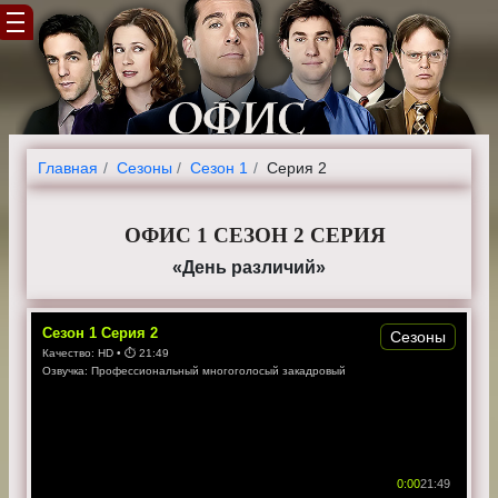
Главная
Cезоны
Сезон 1
Серия 2
ОФИС 1 СЕЗОН 2 СЕРИЯ
«День различий»
Сезон
1
Серия
2
Сезоны
Качество:
HD
• ⏱
21:49
Озвучка:
Профессиональный многоголосый закадровый
0:00
21:49